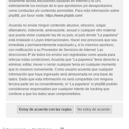
solamente facilita discusiones basadas en Internet y la GPL
estrictamente los excluye de lo que aprobamos y/o desaprobamos
como conductas y/o contenido permisible. Para más información sobre
phpBB, por favor visite:
https://www.phpbb.com/
.
Acuerda no enviar ningun contenido abusivo, obsceno, vulgar,
difamatorio, indecente, amenazante, sexual o cualquier otro material
que pueda violar cualquier ley de su país, el país donde “La papelera”
está instalado o Leyes Internacionales. Hacer eso provocará que sea
inmediata y permanentemente expulsado y, si lo creemos oportuno,
con notificación a su Proveedor de Servicios de Internet. Las
direcciones IP de todos los envíos son registradas como ayuda para
reforzar estas condiciones. Acuerda que “La papelera” tiene derecho a
eliminar, editar, mover o cerrar cualquier tema en cualquier momento
que lo creamos conveniente. Como usuario acuerda que cualquier
información que haya ingresado será almacenada en una base de
datos. Dado que esta información no será compartida con ninguna
tercera parte sin su consentimiento, ni “La papelera” ni phpBB podrán
considerarse responsables por cualquier intento de hacking que
conlleve a que los datos sean comprometidos.