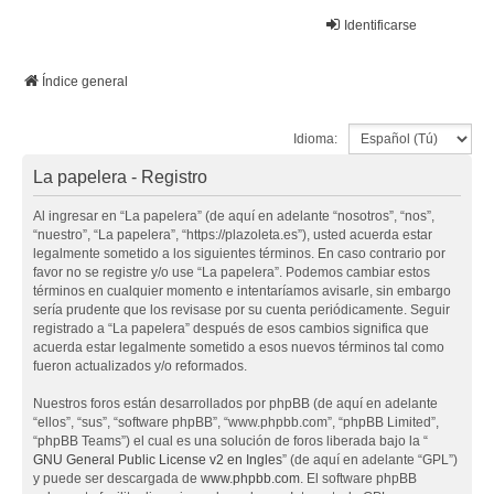
La papelera
Identificarse
FAQ
Buscar
Temas sin respuesta
Temas activos
Índice general
Idioma:
La papelera - Registro
Al ingresar en “La papelera” (de aquí en adelante “nosotros”, “nos”,
“nuestro”, “La papelera”, “https://plazoleta.es”), usted acuerda estar
legalmente sometido a los siguientes términos. En caso contrario por
favor no se registre y/o use “La papelera”. Podemos cambiar estos
términos en cualquier momento e intentaríamos avisarle, sin embargo
sería prudente que los revisase por su cuenta periódicamente. Seguir
registrado a “La papelera” después de esos cambios significa que
acuerda estar legalmente sometido a esos nuevos términos tal como
fueron actualizados y/o reformados.
Nuestros foros están desarrollados por phpBB (de aquí en adelante
“ellos”, “sus”, “software phpBB”, “www.phpbb.com”, “phpBB Limited”,
“phpBB Teams”) el cual es una solución de foros liberada bajo la “
GNU General Public License v2 en Ingles
” (de aquí en adelante “GPL”)
y puede ser descargada de
www.phpbb.com
. El software phpBB