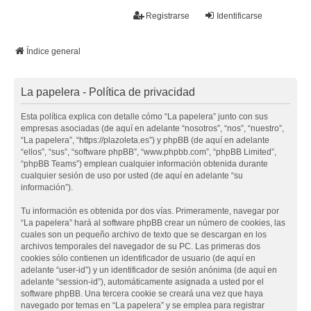
La papelera
Registrarse
Identificarse
FAQ
Buscar
Temas sin respuesta
Temas activos
Índice general
La papelera - Política de privacidad
Esta política explica con detalle cómo “La papelera” junto con sus
empresas asociadas (de aquí en adelante “nosotros”, “nos”, “nuestro”,
“La papelera”, “https://plazoleta.es”) y phpBB (de aquí en adelante
“ellos”, “sus”, “software phpBB”, “www.phpbb.com”, “phpBB Limited”,
“phpBB Teams”) emplean cualquier información obtenida durante
cualquier sesión de uso por usted (de aquí en adelante “su
información”).
Tu información es obtenida por dos vías. Primeramente, navegar por
“La papelera” hará al software phpBB crear un número de cookies, las
cuales son un pequeño archivo de texto que se descargan en los
archivos temporales del navegador de su PC. Las primeras dos
cookies sólo contienen un identificador de usuario (de aquí en
adelante “user-id”) y un identificador de sesión anónima (de aquí en
adelante “session-id”), automáticamente asignada a usted por el
software phpBB. Una tercera cookie se creará una vez que haya
navegado por temas en “La papelera” y se emplea para registrar