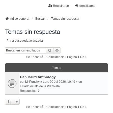
La papelera
Registrarse
Identificarse
FAQ
Buscar
Temas sin respuesta
Temas activos
Índice general
Buscar
Temas sin respuesta
Temas sin respuesta
Ir a búsqueda avanzada
Buscar
Búsqueda Avanzada
Se Encontró 1 Coincidencia • Página
1
De
1
Temas
Dan Baird Anthology
por
Mr.Punchy
» Lun, 20 Jul 2026, 10:49 » en
El lado oculto de la Plazoleta
Respuestas:
0
Se Encontró 1 Coincidencia • Página
1
De
1