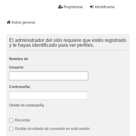
La papelera
Registrarse
Identificarse
FAQ
Buscar
Temas sin respuesta
Temas activos
Índice general
El administrador del sitio requiere que estés registrado
y te hayas identificado para ver perfiles.
Nombre de
Usuario:
Contraseña:
Olvidé mi contraseña
Recordar
Ocultar mi estado de conexión en esta sesión