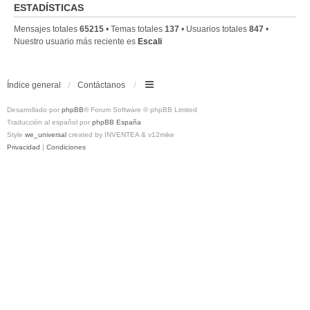
ESTADÍSTICAS
Mensajes totales
65215
• Temas totales
137
• Usuarios totales
847
•
Nuestro usuario más reciente es
Escali
Índice general
Contáctanos
Desarrollado por
phpBB
® Forum Software © phpBB Limited
Traducción al español por
phpBB España
Style
we_universal
created by INVENTEA & v12mike
Privacidad
|
Condiciones