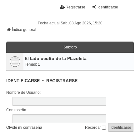
La papelera
Registrarse
Identificarse
FAQ
Buscar
Temas sin respuesta
Temas activos
Fecha actual Sab, 08 Ago 2026, 15:20
Índice general
Subforo
El lado oculto de la Plazoleta
Temas:
1
IDENTIFICARSE
•
REGISTRARSE
Nombre de Usuario:
Contraseña:
Olvidé mi contraseña
Recordar