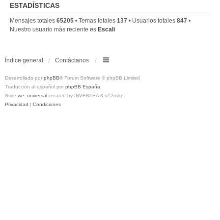
ESTADÍSTICAS
Mensajes totales
65205
• Temas totales
137
• Usuarios totales
847
•
Nuestro usuario más reciente es
Escali
Índice general
Contáctanos
Desarrollado por
phpBB
® Forum Software © phpBB Limited
Traducción al español por
phpBB España
Style
we_universal
created by INVENTEA & v12mike
Privacidad
|
Condiciones