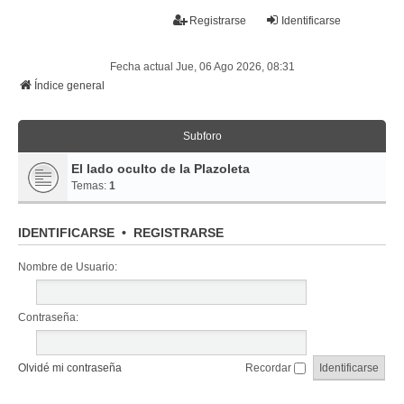
La papelera
Registrarse
Identificarse
FAQ
Buscar
Temas sin respuesta
Temas activos
Fecha actual Jue, 06 Ago 2026, 08:31
Índice general
Subforo
El lado oculto de la Plazoleta
Temas:
1
IDENTIFICARSE
•
REGISTRARSE
Nombre de Usuario:
Contraseña:
Olvidé mi contraseña
Recordar