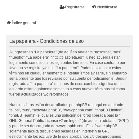
La papelera
Registrarse
Identificarse
FAQ
Buscar
Temas sin respuesta
Temas activos
Índice general
La papelera - Condiciones de uso
Al ingresar en “La papelera” (de aquí en adelante “nosotros”, “nos”,
“nuestro”, “La papelera”, “http://plazoleta.es”), usted acuerda estar
legalmente sometido a los siguientes términos. En caso contrario por
favor no se registre y/o use “La papelera”. Podemos cambiar estos
términos en cualquier momento e intentaríamos avisarle, sin embargo
sería prudente que los revisase por su cuenta periódicamente. Seguir
registrado a “La papelera” después de esos cambios significa que
acuerda estar legalmente sometido a esos nuevos términos tal como
fueron actualizados y/o reformados.
Nuestros foros están desarrollados por phpBB (de aquí en adelante
“ellos”, “sus”, “software phpBB”, “www.phpbb.com”, “phpBB Limited”,
“phpBB Teams”) el cual es una solución de foros liberada bajo la “
GNU General Public License v2 en Ingles
” (de aquí en adelante “GPL”)
y puede ser descargada de
www.phpbb.com
. El software phpBB
solamente facilita discusiones basadas en Internet y la GPL
estrictamente los excluye de lo que aprobamos y/o desaprobamos