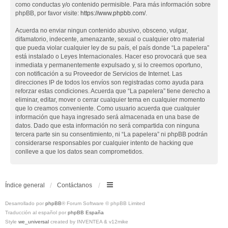
como conductas y/o contenido permisible. Para más información sobre
phpBB, por favor visite:
https://www.phpbb.com/
.
Acuerda no enviar ningun contenido abusivo, obsceno, vulgar,
difamatorio, indecente, amenazante, sexual o cualquier otro material
que pueda violar cualquier ley de su país, el país donde “La papelera”
está instalado o Leyes Internacionales. Hacer eso provocará que sea
inmediata y permanentemente expulsado y, si lo creemos oportuno,
con notificación a su Proveedor de Servicios de Internet. Las
direcciones IP de todos los envíos son registradas como ayuda para
reforzar estas condiciones. Acuerda que “La papelera” tiene derecho a
eliminar, editar, mover o cerrar cualquier tema en cualquier momento
que lo creamos conveniente. Como usuario acuerda que cualquier
información que haya ingresado será almacenada en una base de
datos. Dado que esta información no será compartida con ninguna
tercera parte sin su consentimiento, ni “La papelera” ni phpBB podrán
considerarse responsables por cualquier intento de hacking que
conlleve a que los datos sean comprometidos.
Índice general
Contáctanos
Desarrollado por
phpBB
® Forum Software © phpBB Limited
Traducción al español por
phpBB España
Style
we_universal
created by INVENTEA & v12mike