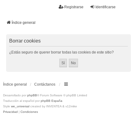
La papelera
Registrarse
Identificarse
FAQ
Buscar
Temas sin respuesta
Temas activos
Índice general
Borrar cookies
¿Estás seguro de querer borrar todas las cookies de este sitio?
Índice general
Contáctanos
Desarrollado por
phpBB
® Forum Software © phpBB Limited
Traducción al español por
phpBB España
Style
we_universal
created by INVENTEA & v12mike
Privacidad
|
Condiciones