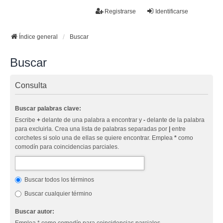
La papelera
Registrarse
Identificarse
FAQ
Buscar
Temas sin respuesta
Temas activos
Índice general
Buscar
Buscar
Consulta
Buscar palabras clave:
Escribe
+
delante de una palabra a encontrar y
-
delante de la palabra
para excluirla. Crea una lista de palabras separadas por
|
entre
corchetes si solo una de ellas se quiere encontrar. Emplea
*
como
comodín para coincidencias parciales.
Buscar todos los términos
Buscar cualquier término
Buscar autor: