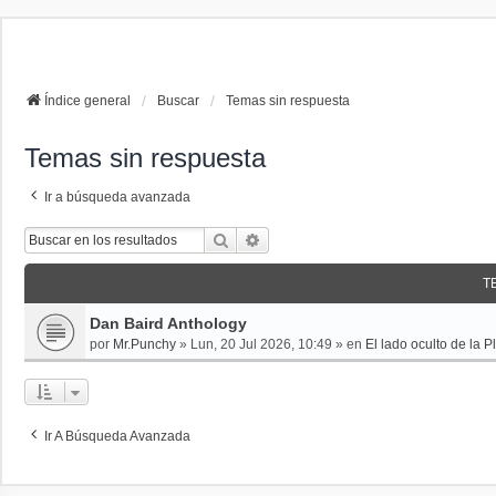
La papelera
FAQ
Buscar
Índice general
Buscar
Temas sin respuesta
Temas sin respuesta
Ir a búsqueda avanzada
Buscar
Búsqueda Avanzada
T
Dan Baird Anthology
por
Mr.Punchy
»
Lun, 20 Jul 2026, 10:49
» en
El lado oculto de la P
Ir A Búsqueda Avanzada