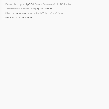
Desarrollado por
phpBB
® Forum Software © phpBB Limited
Traducción al español por
phpBB España
Style
we_universal
created by INVENTEA & v12mike
Privacidad
|
Condiciones