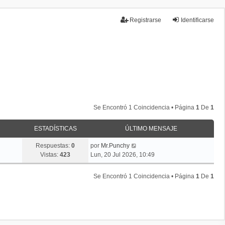
Registrarse
Identificarse
Temas sin respuesta
Temas activos
Se Encontró 1 Coincidencia • Página
1
De
1
ESTADÍSTICAS
ÚLTIMO MENSAJE
Respuestas:
0
por
Mr.Punchy
Vistas:
423
Lun, 20 Jul 2026, 10:49
Se Encontró 1 Coincidencia • Página
1
De
1