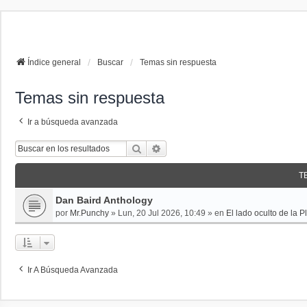
La papelera
FAQ
Buscar
Índice general
Buscar
Temas sin respuesta
Temas sin respuesta
Ir a búsqueda avanzada
Buscar
Búsqueda Avanzada
T
Dan Baird Anthology
por
Mr.Punchy
»
Lun, 20 Jul 2026, 10:49
» en
El lado oculto de la P
Ir A Búsqueda Avanzada