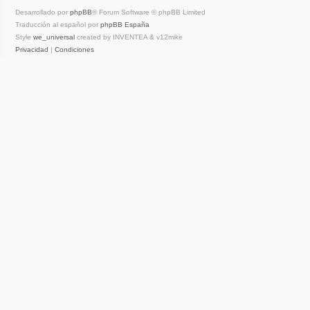
Desarrollado por
phpBB
® Forum Software © phpBB Limited
Traducción al español por
phpBB España
Style
we_universal
created by INVENTEA & v12mike
Privacidad
|
Condiciones