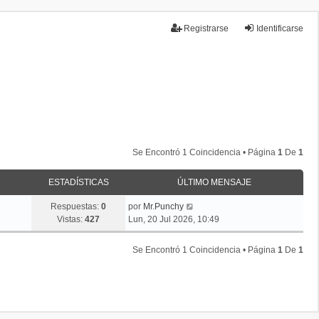
Registrarse
Identificarse
Temas sin respuesta
Temas activos
Se Encontró 1 Coincidencia • Página
1
De
1
ESTADÍSTICAS
ÚLTIMO MENSAJE
Respuestas:
0
por
Mr.Punchy
Vistas:
427
Lun, 20 Jul 2026, 10:49
Se Encontró 1 Coincidencia • Página
1
De
1