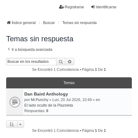
La papelera
Registrarse
Identificarse
FAQ
Buscar
Temas sin respuesta
Temas activos
Índice general
Buscar
Temas sin respuesta
Temas sin respuesta
Ir a búsqueda avanzada
Buscar
Búsqueda Avanzada
Se Encontró 1 Coincidencia • Página
1
De
1
Temas
Dan Baird Anthology
por
Mr.Punchy
» Lun, 20 Jul 2026, 10:49 » en
El lado oculto de la Plazoleta
Respuestas:
0
Se Encontró 1 Coincidencia • Página
1
De
1