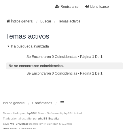
La papelera
Registrarse
Identificarse
FAQ
Buscar
Temas sin respuesta
Temas activos
Índice general
Buscar
Temas activos
Temas activos
Ir a búsqueda avanzada
Se Encontraron 0 Coincidencias • Página
1
De
1
No se encontraron coincidencias.
Se Encontraron 0 Coincidencias • Página
1
De
1
Índice general
Contáctanos
Desarrollado por
phpBB
® Forum Software © phpBB Limited
Traducción al español por
phpBB España
Style
we_universal
created by INVENTEA & v12mike
Privacidad
|
Condiciones