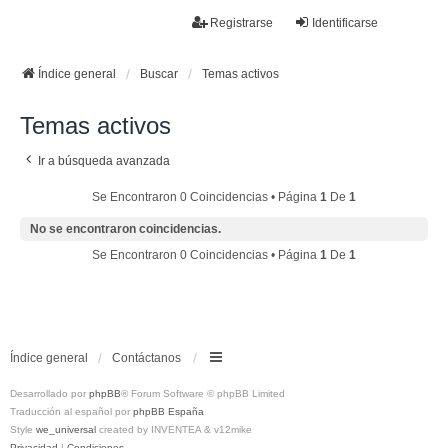
La papelera
Registrarse
Identificarse
FAQ
Buscar
Temas sin respuesta
Temas activos
Índice general
Buscar
Temas activos
Temas activos
Ir a búsqueda avanzada
Se Encontraron 0 Coincidencias • Página
1
De
1
No se encontraron coincidencias.
Se Encontraron 0 Coincidencias • Página
1
De
1
Índice general
Contáctanos
Desarrollado por
phpBB
® Forum Software © phpBB Limited
Traducción al español por
phpBB España
Style
we_universal
created by INVENTEA & v12mike
Privacidad
|
Condiciones