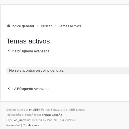
La papelera
FAQ
Buscar
Índice general
Buscar
Temas activos
Temas activos
Ir a búsqueda avanzada
No se encontraron coincidencias.
Ir A Búsqueda Avanzada
Desarrollado por
phpBB
® Forum Software © phpBB Limited
Traducción al español por
phpBB España
Style
we_universal
created by INVENTEA & v12mike
Privacidad
|
Condiciones