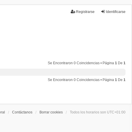
Registrarse
Identificarse
Temas sin respuesta
Temas activos
Se Encontraron 0 Coincidencias • Página
1
De
1
Se Encontraron 0 Coincidencias • Página
1
De
1
eral
Contáctanos
Borrar cookies
Todos los horarios son
UTC+01:00