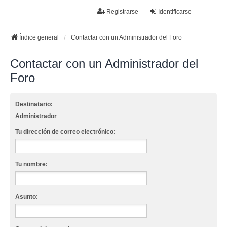
La papelera
Registrarse
Identificarse
FAQ
Buscar
Temas sin respuesta
Temas activos
Índice general
Contactar con un Administrador del Foro
Contactar con un Administrador del
Foro
Destinatario:
Administrador
Tu dirección de correo electrónico:
Tu nombre:
Asunto: