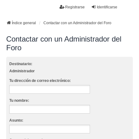
La papelera
Registrarse
Identificarse
FAQ
Buscar
Temas sin respuesta
Temas activos
Índice general
Contactar con un Administrador del Foro
Contactar con un Administrador del
Foro
Destinatario:
Administrador
Tu dirección de correo electrónico:
Tu nombre:
Asunto: