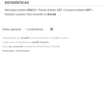
ESTADÍSTICAS
Mensajes totales
65213
• Temas totales
137
• Usuarios totales
847
•
Nuestro usuario más reciente es
Escali
Índice general
Contáctanos
Desarrollado por
phpBB
® Forum Software © phpBB Limited
Traducción al español por
phpBB España
Style
we_universal
created by INVENTEA & v12mike
Privacidad
|
Condiciones