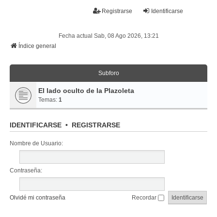
La papelera
Registrarse
Identificarse
FAQ
Buscar
Temas sin respuesta
Temas activos
Fecha actual Sab, 08 Ago 2026, 13:21
Índice general
Subforo
El lado oculto de la Plazoleta
Temas:
1
IDENTIFICARSE
•
REGISTRARSE
Nombre de Usuario:
Contraseña:
Olvidé mi contraseña
Recordar