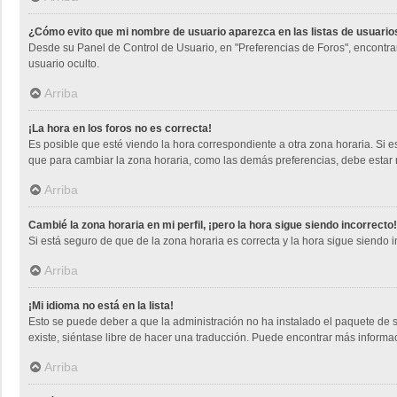
¿Cómo evito que mi nombre de usuario aparezca en las listas de usuari
Desde su Panel de Control de Usuario, en "Preferencias de Foros", encontra
usuario oculto.
Arriba
¡La hora en los foros no es correcta!
Es posible que esté viendo la hora correspondiente a otra zona horaria. Si es
que para cambiar la zona horaria, como las demás preferencias, debe estar r
Arriba
Cambié la zona horaria en mi perfil, ¡pero la hora sigue siendo incorrecto!
Si está seguro de que de la zona horaria es correcta y la hora sigue siendo
Arriba
¡Mi idioma no está en la lista!
Esto se puede deber a que la administración no ha instalado el paquete de s
existe, siéntase libre de hacer una traducción. Puede encontrar más informa
Arriba