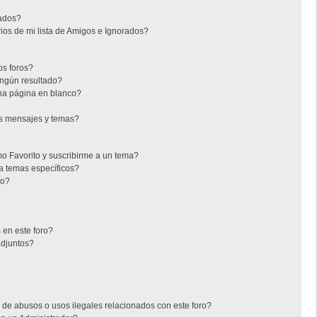
rados?
os de mi lista de Amigos e Ignorados?
s foros?
ngún resultado?
na página en blanco?
s mensajes y temas?
mo Favorito y suscribirme a un tema?
a temas específicos?
co?
 en este foro?
adjuntos?
de abusos o usos ilegales relacionados con este foro?