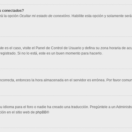
os conectados?
rá la opción
Ocultar mi estado de conexións
. Habilite esta opción y solamente ser
te es el caso, visite el Panel de Control de Usuario y defina su zona horaria de ac
egistrado. Si no lo está, este es un buen momento para hacerlo.
 incorrecta, entonces la hora almacenada en el servidor es errónea. Por favor comu
u idioma para el foro o nadie ha creado una traducción. Pregúntele a un Administra
ción en el sitio web de
phpBB
®