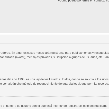
¿Cómo puedo ponerme en contacto co
radores. En algunos casos necesitará registrarse para publicar temas y respuestas
rsonalizada (avatar), mensajes privados, suscripción a grupos de usuarios, etc. 
 del año 1998, es una ley de los Estados Unidos, donde se solicita a los sitios d
es o con algún otro método de reconocimiento de guardia legal, que permita recolec
ue el nombre de usuario con el que está intentando registrarse, esté deshabilitad