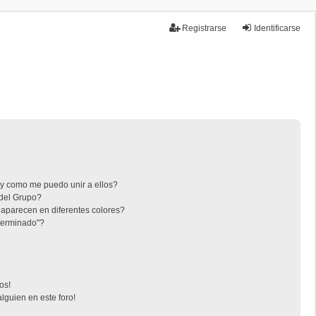
Registrarse
Identificarse
Temas sin respuesta
Temas activos
y como me puedo unir a ellos?
del Grupo?
aparecen en diferentes colores?
terminado"?
os!
lguien en este foro!