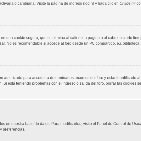
ivarla o cambiarla. Visite la página de ingreso (login) y haga clic en
Olvidé mi c
en una cookie segura, que se elimina al salir de la página o al cabo de cierto ti
r. No es recomendable si accede al foro desde un PC compartido, e.j. biblioteca, cy
en autorizado para acceder a determinados recursos del foro y estar identificado 
ón. Si está teniendo problemas con el ingreso o salida del foro, borrar las cookies
dos en nuestra base de datos. Para modificarlos, visite el Panel de Control de Usu
y preferencias.