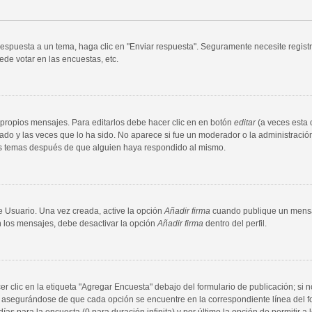
espuesta a un tema, haga clic en "Enviar respuesta". Seguramente necesite registr
de votar en las encuestas, etc.
propios mensajes. Para editarlos debe hacer clic en en botón
editar
(a veces esta 
do y las veces que lo ha sido. No aparece si fue un moderador o la administración
sus temas después de que alguien haya respondido al mismo.
e Usuario. Una vez creada, active la opción
Añadir firma
cuando publique un mensaj
en los mensajes, debe desactivar la opción
Añadir firma
dentro del perfil.
clic en la etiqueta "Agregar Encuesta" debajo del formulario de publicación; si n
, asegurándose de que cada opción se encuentre en la correspondiente línea del 