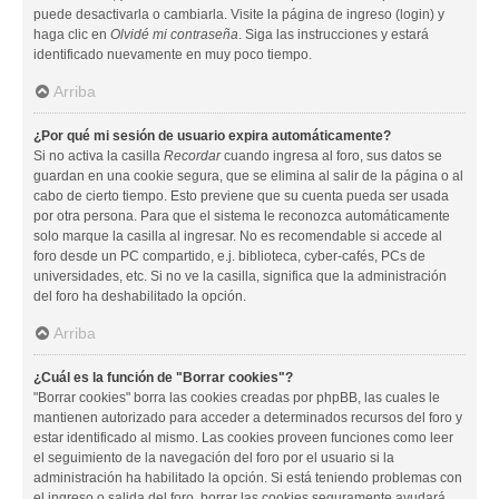
puede desactivarla o cambiarla. Visite la página de ingreso (login) y
haga clic en
Olvidé mi contraseña
. Siga las instrucciones y estará
identificado nuevamente en muy poco tiempo.
Arriba
¿Por qué mi sesión de usuario expira automáticamente?
Si no activa la casilla
Recordar
cuando ingresa al foro, sus datos se
guardan en una cookie segura, que se elimina al salir de la página o al
cabo de cierto tiempo. Esto previene que su cuenta pueda ser usada
por otra persona. Para que el sistema le reconozca automáticamente
solo marque la casilla al ingresar. No es recomendable si accede al
foro desde un PC compartido, e.j. biblioteca, cyber-cafés, PCs de
universidades, etc. Si no ve la casilla, significa que la administración
del foro ha deshabilitado la opción.
Arriba
¿Cuál es la función de "Borrar cookies"?
"Borrar cookies" borra las cookies creadas por phpBB, las cuales le
mantienen autorizado para acceder a determinados recursos del foro y
estar identificado al mismo. Las cookies proveen funciones como leer
el seguimiento de la navegación del foro por el usuario si la
administración ha habilitado la opción. Si está teniendo problemas con
el ingreso o salida del foro, borrar las cookies seguramente ayudará.