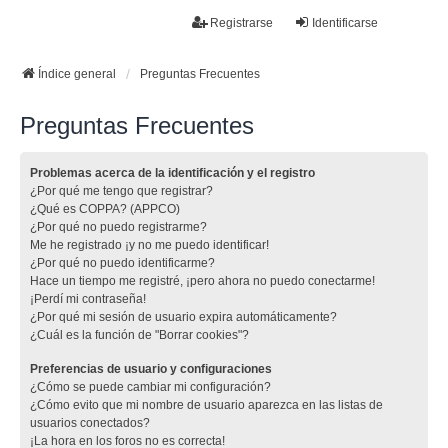
La papelera
Registrarse
Identificarse
FAQ
Buscar
Temas sin respuesta
Temas activos
Índice general
Preguntas Frecuentes
Preguntas Frecuentes
Problemas acerca de la identificación y el registro
¿Por qué me tengo que registrar?
¿Qué es COPPA? (APPCO)
¿Por qué no puedo registrarme?
Me he registrado ¡y no me puedo identificar!
¿Por qué no puedo identificarme?
Hace un tiempo me registré, ¡pero ahora no puedo conectarme!
¡Perdí mi contraseña!
¿Por qué mi sesión de usuario expira automáticamente?
¿Cuál es la función de "Borrar cookies"?
Preferencias de usuario y configuraciones
¿Cómo se puede cambiar mi configuración?
¿Cómo evito que mi nombre de usuario aparezca en las listas de
usuarios conectados?
¡La hora en los foros no es correcta!