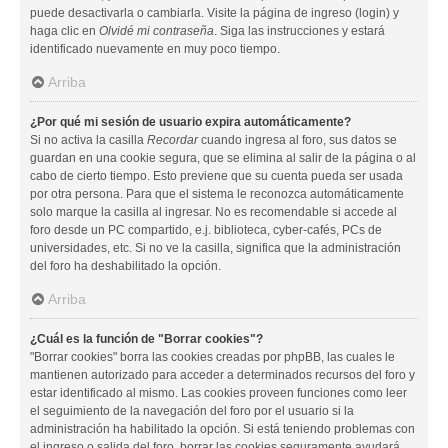
puede desactivarla o cambiarla. Visite la página de ingreso (login) y
haga clic en
Olvidé mi contraseña
. Siga las instrucciones y estará
identificado nuevamente en muy poco tiempo.
Arriba
¿Por qué mi sesión de usuario expira automáticamente?
Si no activa la casilla
Recordar
cuando ingresa al foro, sus datos se
guardan en una cookie segura, que se elimina al salir de la página o al
cabo de cierto tiempo. Esto previene que su cuenta pueda ser usada
por otra persona. Para que el sistema le reconozca automáticamente
solo marque la casilla al ingresar. No es recomendable si accede al
foro desde un PC compartido, e.j. biblioteca, cyber-cafés, PCs de
universidades, etc. Si no ve la casilla, significa que la administración
del foro ha deshabilitado la opción.
Arriba
¿Cuál es la función de "Borrar cookies"?
"Borrar cookies" borra las cookies creadas por phpBB, las cuales le
mantienen autorizado para acceder a determinados recursos del foro y
estar identificado al mismo. Las cookies proveen funciones como leer
el seguimiento de la navegación del foro por el usuario si la
administración ha habilitado la opción. Si está teniendo problemas con
el ingreso o salida del foro, borrar las cookies seguramente ayudará.