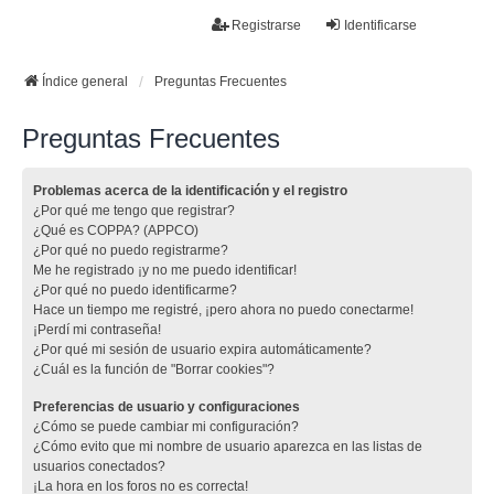
La papelera
Registrarse
Identificarse
FAQ
Buscar
Temas sin respuesta
Temas activos
Índice general
Preguntas Frecuentes
Preguntas Frecuentes
Problemas acerca de la identificación y el registro
¿Por qué me tengo que registrar?
¿Qué es COPPA? (APPCO)
¿Por qué no puedo registrarme?
Me he registrado ¡y no me puedo identificar!
¿Por qué no puedo identificarme?
Hace un tiempo me registré, ¡pero ahora no puedo conectarme!
¡Perdí mi contraseña!
¿Por qué mi sesión de usuario expira automáticamente?
¿Cuál es la función de "Borrar cookies"?
Preferencias de usuario y configuraciones
¿Cómo se puede cambiar mi configuración?
¿Cómo evito que mi nombre de usuario aparezca en las listas de
usuarios conectados?
¡La hora en los foros no es correcta!