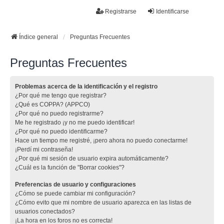
La papelera
Registrarse
Identificarse
FAQ
Buscar
Temas sin respuesta
Temas activos
Índice general
Preguntas Frecuentes
Preguntas Frecuentes
Problemas acerca de la identificación y el registro
¿Por qué me tengo que registrar?
¿Qué es COPPA? (APPCO)
¿Por qué no puedo registrarme?
Me he registrado ¡y no me puedo identificar!
¿Por qué no puedo identificarme?
Hace un tiempo me registré, ¡pero ahora no puedo conectarme!
¡Perdí mi contraseña!
¿Por qué mi sesión de usuario expira automáticamente?
¿Cuál es la función de "Borrar cookies"?
Preferencias de usuario y configuraciones
¿Cómo se puede cambiar mi configuración?
¿Cómo evito que mi nombre de usuario aparezca en las listas de
usuarios conectados?
¡La hora en los foros no es correcta!