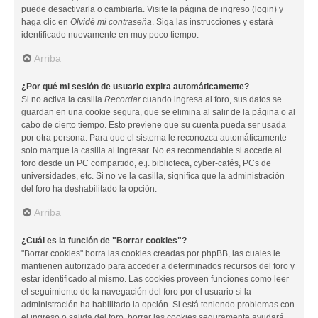
puede desactivarla o cambiarla. Visite la página de ingreso (login) y
haga clic en
Olvidé mi contraseña
. Siga las instrucciones y estará
identificado nuevamente en muy poco tiempo.
Arriba
¿Por qué mi sesión de usuario expira automáticamente?
Si no activa la casilla
Recordar
cuando ingresa al foro, sus datos se
guardan en una cookie segura, que se elimina al salir de la página o al
cabo de cierto tiempo. Esto previene que su cuenta pueda ser usada
por otra persona. Para que el sistema le reconozca automáticamente
solo marque la casilla al ingresar. No es recomendable si accede al
foro desde un PC compartido, e.j. biblioteca, cyber-cafés, PCs de
universidades, etc. Si no ve la casilla, significa que la administración
del foro ha deshabilitado la opción.
Arriba
¿Cuál es la función de "Borrar cookies"?
"Borrar cookies" borra las cookies creadas por phpBB, las cuales le
mantienen autorizado para acceder a determinados recursos del foro y
estar identificado al mismo. Las cookies proveen funciones como leer
el seguimiento de la navegación del foro por el usuario si la
administración ha habilitado la opción. Si está teniendo problemas con
el ingreso o salida del foro, borrar las cookies seguramente ayudará.