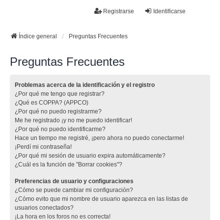
La papelera
Registrarse
Identificarse
FAQ
Buscar
Temas sin respuesta
Temas activos
Índice general
Preguntas Frecuentes
Preguntas Frecuentes
Problemas acerca de la identificación y el registro
¿Por qué me tengo que registrar?
¿Qué es COPPA? (APPCO)
¿Por qué no puedo registrarme?
Me he registrado ¡y no me puedo identificar!
¿Por qué no puedo identificarme?
Hace un tiempo me registré, ¡pero ahora no puedo conectarme!
¡Perdí mi contraseña!
¿Por qué mi sesión de usuario expira automáticamente?
¿Cuál es la función de "Borrar cookies"?
Preferencias de usuario y configuraciones
¿Cómo se puede cambiar mi configuración?
¿Cómo evito que mi nombre de usuario aparezca en las listas de
usuarios conectados?
¡La hora en los foros no es correcta!