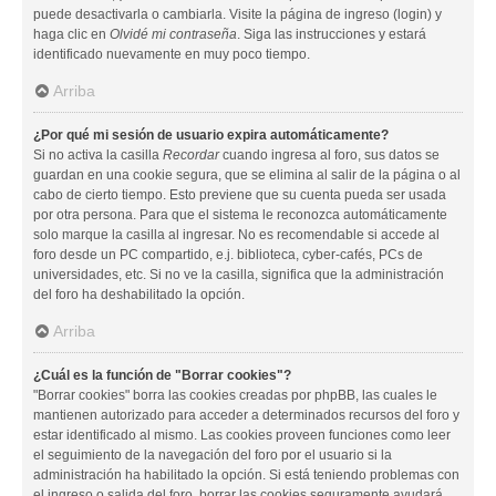
puede desactivarla o cambiarla. Visite la página de ingreso (login) y
haga clic en
Olvidé mi contraseña
. Siga las instrucciones y estará
identificado nuevamente en muy poco tiempo.
Arriba
¿Por qué mi sesión de usuario expira automáticamente?
Si no activa la casilla
Recordar
cuando ingresa al foro, sus datos se
guardan en una cookie segura, que se elimina al salir de la página o al
cabo de cierto tiempo. Esto previene que su cuenta pueda ser usada
por otra persona. Para que el sistema le reconozca automáticamente
solo marque la casilla al ingresar. No es recomendable si accede al
foro desde un PC compartido, e.j. biblioteca, cyber-cafés, PCs de
universidades, etc. Si no ve la casilla, significa que la administración
del foro ha deshabilitado la opción.
Arriba
¿Cuál es la función de "Borrar cookies"?
"Borrar cookies" borra las cookies creadas por phpBB, las cuales le
mantienen autorizado para acceder a determinados recursos del foro y
estar identificado al mismo. Las cookies proveen funciones como leer
el seguimiento de la navegación del foro por el usuario si la
administración ha habilitado la opción. Si está teniendo problemas con
el ingreso o salida del foro, borrar las cookies seguramente ayudará.